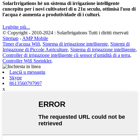
SolarIrrigations hè un sistema di irrigazione intelligente
cuncepitu per i novi cultivatori di u 21u seculu, ottimisà l'usu di
l'acqua è aumenta a produtividade di i culturi.
Leghjite più...
© Copyright - 2010-2024 : SolarIrrigations Tutti i diritti riservati
Sitemap
-
AMP Mobile
Timer d'acqua Wifi
,
Sistema di irrigazione intelligente
,
Sistemi di
Irrigazione di Piccole Agriculture
,
Sistema di irrigazione intelligente
,
Controller di irrigazione intelligente cù sensor d'umidità di a terra
,
Controller Wifi Sprinkler
,
Lascià u messagiu
Skype
8613560797997
x