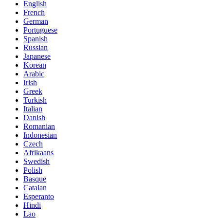
English
French
German
Portuguese
Spanish
Russian
Japanese
Korean
Arabic
Irish
Greek
Turkish
Italian
Danish
Romanian
Indonesian
Czech
Afrikaans
Swedish
Polish
Basque
Catalan
Esperanto
Hindi
Lao