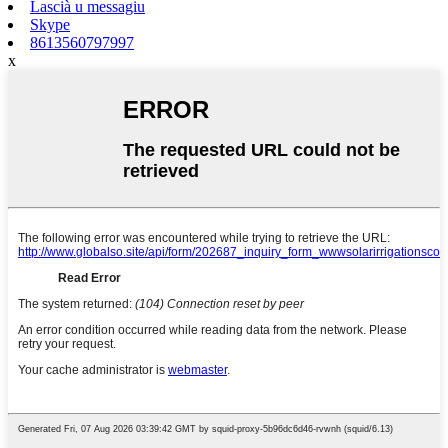
Lascià u messagiu
Skype
8613560797997
x