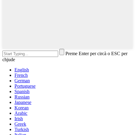
Preme Enter per circà o ESC per
chjude
English
French
German
Portuguese
Spanish
Russian
Japanese
Korean
Arabic
Irish
Greek
Turkish
Italian