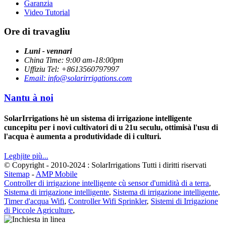
Garanzia
Video Tutorial
Ore di travagliu
Luni - vennari
China Time: 9:00 am-18:00pm
Uffiziu Tel: +8613560797997
Email: info@solarirrigations.com
Nantu à noi
SolarIrrigations hè un sistema di irrigazione intelligente
cuncepitu per i novi cultivatori di u 21u seculu, ottimisà l'usu di
l'acqua è aumenta a produtividade di i culturi.
Leghjite più...
© Copyright - 2010-2024 : SolarIrrigations Tutti i diritti riservati
Sitemap
-
AMP Mobile
Controller di irrigazione intelligente cù sensor d'umidità di a terra
,
Sistema di irrigazione intelligente
,
Sistema di irrigazione intelligente
,
Timer d'acqua Wifi
,
Controller Wifi Sprinkler
,
Sistemi di Irrigazione
di Piccole Agriculture
,